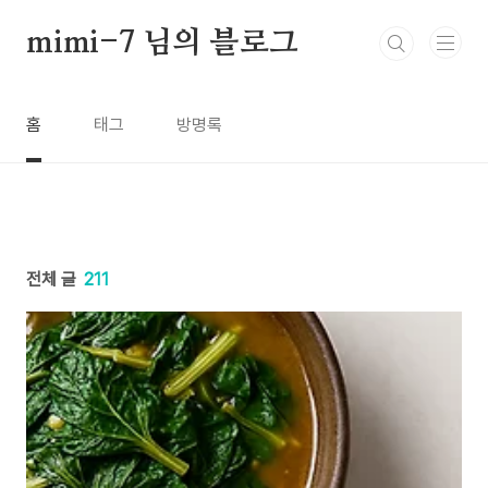
본문 바로가기
mimi-7 님의 블로그
홈
태그
방명록
전체 글
211